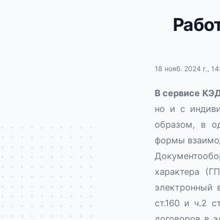
Рабо
18 нояб. 2024 г., 14
В сервисе КЭ
но и с индив
образом, в о
формы взаимод
Документооб
характера (Г
электронный 
ст.160 и ч.2 
договоров в э