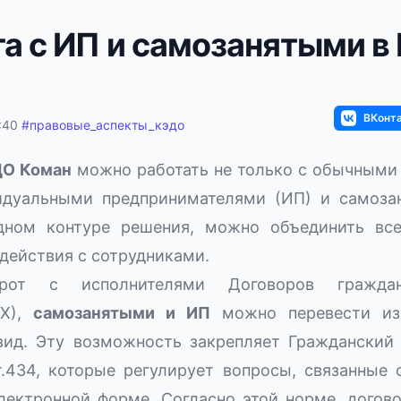
та с ИП и самозанятыми в
ВКонт
:40
#
правовые_аспекты_кэдо
ДО Коман
можно работать не только с обычными
идуальными предпринимателями (ИП) и самоза
дном контуре решения, можно объединить вс
ействия с сотрудниками.
орот с исполнителями Договоров гражданс
ПХ),
самозанятыми и ИП
можно перевести из
вид. Эту возможность закрепляет Гражданский 
ст.434, которые регулирует вопросы, связанные
лектронной форме. Согласно этой норме, дого