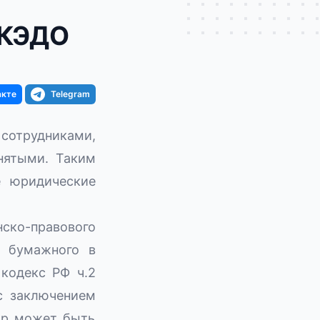
 КЭДО
акте
Telegram
 сотрудниками,
нятыми. Таким
е юридические
ко-правового
 бумажного в
кодекс РФ ч.2
 с заключением
вор может быть